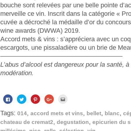
bouche sont relevées par une belle pointe d’aci
merveille ce vin. Inscrit dans la catégorie « Pr
cuvée a décroché la médaille d’or du concour
wine awards (DWWA) 2019.
Accord mets & vins : s’appréciera avec un coq 
escargots, une pissaladière ou un brie de Mea
———————————————————
L’abus d’alcool est dangereux pour la santé,
modération.
Cliquez
Cliquez
Cliquez
Cliquez
Cliquez
pour
pour
pour
pour
pour
partager
partager
partager
partager
envoyer
sur
sur
sur
sur
par
Tags:
,
,
,
,
Facebook(ouvre
Twitter(ouvre
Pinterest(ouvre
Google+
e-
014
accord mets et vins
bellet
blanc
cé
dans
dans
dans
(ouvre
mail
une
une
une
dans
à
,
,
chateau de cremat2
degustation
epicurien du 
nouvelle
nouvelle
nouvelle
une
un
fenêtre)
fenêtre)
fenêtre)
nouvelle
ami(ouvre
,
,
,
,
fenêtre)
dans
millésime
nice
rolle
sélection
vin