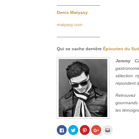
——————————
Denis Matyasy
matyasy.com
——————————
Qui se cache derrière
Épicurien du Su
Jeremy Ca
gastronomie
sélection r
répondent à 
Retrouve
gourmands 
les témoigna
Cliquez
Cliquez
Cliquez
Cliquez
Cliquez
pour
pour
pour
pour
pour
partager
partager
partager
partager
envoyer