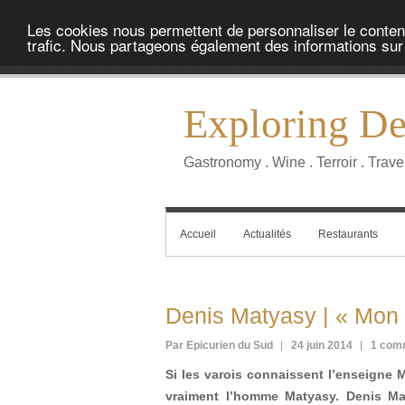
Les cookies nous permettent de personnaliser le contenu 
trafic. Nous partageons également des informations sur l
Exploring Del
Gastronomy . Wine . Terroir . Trave
Accueil
Actualités
Restaurants
Denis Matyasy | « Mon m
Par Epicurien du Sud
24 juin 2014
1 com
Si les varois connaissent l’enseigne 
vraiment l’homme Matyasy. Denis M