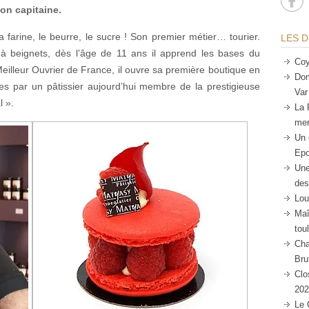
on capitaine.
 farine, le beurre, le sucre ! Son premier métier… tourier.
LES D
 à beignets, dès l’âge de 11 ans il apprend les bases du
Coy
eilleur Ouvrier de France, il ouvre sa première boutique en
Dom
es par un pâtissier aujourd’hui membre de la prestigieuse
Var
l ».
La 
mer
Un 
Epo
Une
des
Lou
Maî
tou
Cha
Bru
Clo
202
Le 