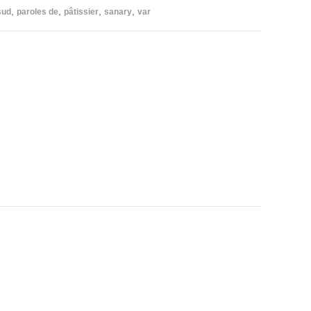
,
,
,
,
sud
paroles de
pâtissier
sanary
var