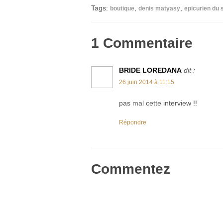
sur
sur
sur
sur
par
Facebook(ouvre
Twitter(ouvre
Pinterest(ouvre
Google+
e-
Tags:
,
,
boutique
denis matyasy
epicurien du 
dans
dans
dans
(ouvre
mail
une
une
une
dans
à
nouvelle
nouvelle
nouvelle
une
un
fenêtre)
fenêtre)
fenêtre)
nouvelle
ami(ouvre
fenêtre)
dans
1 Commentaire
une
nouvelle
fenêtre)
BRIDE LOREDANA
dit :
26 juin 2014 à 11:15
pas mal cette interview !!
Répondre
Commentez