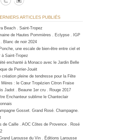
ERNIERS ARTICLES PUBLIÉS
a Beach . Saint-Tropez
aine de Hautes Pommières . Eclypse . IGP
 . Blanc de noir 2024
Ponche, une escale de bien-être entre ciel et
 à Saint-Tropez
été enchanté à Monaco avec le Jardin Belle
que de Perrier-Jouët
 création pleine de tendresse pour la Fête
 Mères : le Cœur Tropézien Citron Fraise
is Jadot . Beaune 1er cru . Rouge 2017
tre Enchanteur sublime le Chanteclair
lonnais
mpagne Gosset. Grand Rosé. Champagne.
t
s de Caille . AOC Côtes de Provence . Rosé
2
Grand Larousse du Vin . Éditions Larousse