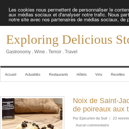
Les cookies nous permettent de personnaliser le contenu 
aux médias sociaux et d'analyser notre trafic. Nous part
notre site avec nos partenaires de médias sociaux, de pu
Exploring Delicious St
Gastronomy . Wine . Terroir . Travel
Accueil
Actualités
Restaurants
Hôtels
Vins
Recettes
Noix de Saint-Ja
de poireaux aux t
Par Epicurien du Sud
23 novem
Aucun commentaire