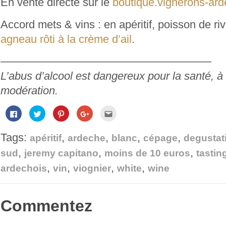
En vente directe sur le
boutique.vignerons-ar
Accord mets & vins : en apéritif, poisson de ri
agneau rôti à la crème d’ail
.
———————————————————
L’abus d’alcool est dangereux pour la santé,
modération.
Cliquez
Cliquez
Cliquez
Cliquez
Cliquez
pour
pour
pour
pour
pour
partager
partager
partager
partager
envoyer
sur
sur
sur
sur
par
Tags:
,
,
,
,
Facebook(ouvre
Twitter(ouvre
Pinterest(ouvre
Google+
e-
apéritif
ardeche
blanc
cépage
degustat
dans
dans
dans
(ouvre
mail
une
une
une
dans
à
,
,
,
sud
jeremy capitano
moins de 10 euros
tastin
nouvelle
nouvelle
nouvelle
une
un
fenêtre)
fenêtre)
fenêtre)
nouvelle
ami(ouvre
,
,
,
,
fenêtre)
dans
ardechois
vin
viognier
white
wine
une
nouvelle
fenêtre)
Commentez