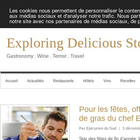
Les cookies nous permettent de personnaliser le contenu 
aux médias sociaux et d'analyser notre trafic. Nous part
notre site avec nos partenaires de médias sociaux, de pu
Exploring Delicious St
Gastronomy . Wine . Terroir . Travel
Accueil
Actualités
Restaurants
Hôtels
Vins
Recettes
Pour les fêtes, of
de gras du chef E
Par Epicurien du Sud
3 décemb
Star des fêtes de fin d’année,