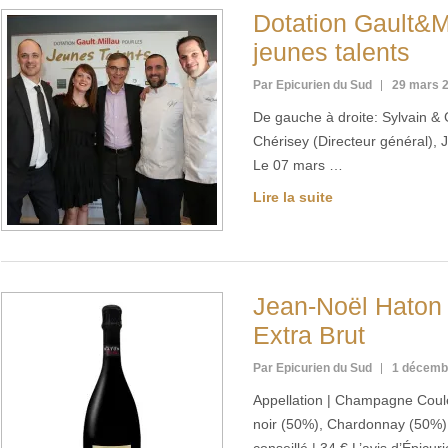
Dotation Gault&Mi
jeunes talents
Par Epicurien du Sud
29 mars 
De gauche à droite: Sylvain 
Chérisey (Directeur général), J
Le 07 mars …
Lire la suite
Jean-Noël Haton
Extra Brut
Par Epicurien du Sud
1 décemb
Appellation | Champagne Coule
noir (50%), Chardonnay (50%) 