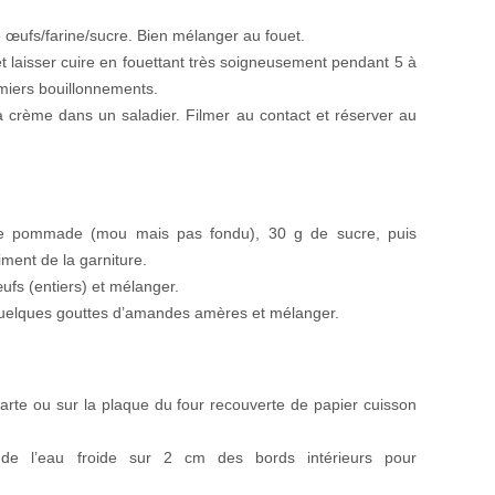
e œufs/farine/sucre. Bien mélanger au fouet.
t laisser cuire en fouettant très soigneusement pendant 5 à
emiers bouillonnements.
la crème dans un saladier. Filmer au contact et réserver au
re pommade (mou mais pas fondu), 30 g de sucre, puis
ment de la garniture.
fs (entiers) et mélanger.
t quelques gouttes d’amandes amères et mélanger.
rte ou sur la plaque du four recouverte de papier cuisson
e l’eau froide sur 2 cm des bords intérieurs pour