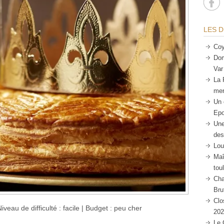
LES D
Coy
Dom
Var
La 
mer
Un 
Epo
Une
des
Lou
Maî
tou
Cha
Bru
Clo
iveau de difficulté : facile | Budget : peu cher
202
Le 