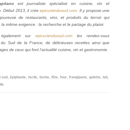
pitano
est journaliste spécialisé en cuisine, vin et
. Début 2013, il crée
epicuriendusud.com
. Il y propose une
igoureuse de restaurants, vins, et produits du terroir qui
la même exigence : la recherche et le partage du plaisir.
z également sur
epicuriendusud.com
les rendez-vous
du Sud de la France, de délicieuses recettes ainsi que
ges de ceux qui font l’actualité cuisine, vin et gastronomie.
,
,
,
,
,
,
,
,
,
u sud
épiphanie
facile
farine
fête
four
frangipane
galette
lait
lle