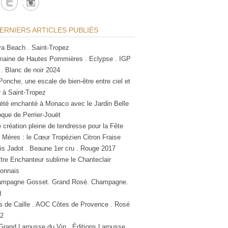
ERNIERS ARTICLES PUBLIÉS
a Beach . Saint-Tropez
aine de Hautes Pommières . Eclypse . IGP
 . Blanc de noir 2024
Ponche, une escale de bien-être entre ciel et
 à Saint-Tropez
été enchanté à Monaco avec le Jardin Belle
que de Perrier-Jouët
 création pleine de tendresse pour la Fête
 Mères : le Cœur Tropézien Citron Fraise
is Jadot . Beaune 1er cru . Rouge 2017
tre Enchanteur sublime le Chanteclair
lonnais
mpagne Gosset. Grand Rosé. Champagne.
t
s de Caille . AOC Côtes de Provence . Rosé
2
Grand Larousse du Vin . Éditions Larousse