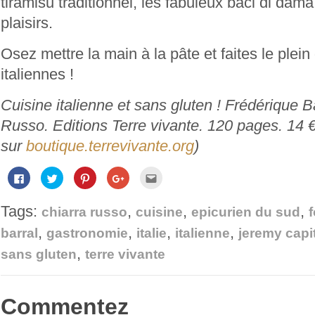
tiramisu traditionnel, les fabuleux baci di dama
plaisirs.
Osez mettre la main à la pâte et faites le plei
italiennes !
Cuisine italienne et sans gluten ! Frédérique B
Russo. Editions Terre vivante.
120 pages. 14 €
sur
boutique.terrevivante.org
)
Cliquez
Cliquez
Cliquez
Cliquez
Cliquez
pour
pour
pour
pour
pour
partager
partager
partager
partager
envoyer
sur
sur
sur
sur
par
Tags:
,
,
,
Facebook(ouvre
Twitter(ouvre
Pinterest(ouvre
Google+
e-
chiarra russo
cuisine
epicurien du sud
dans
dans
dans
(ouvre
mail
une
une
une
dans
à
,
,
,
,
barral
gastronomie
italie
italienne
jeremy capi
nouvelle
nouvelle
nouvelle
une
un
fenêtre)
fenêtre)
fenêtre)
nouvelle
ami(ouvre
,
fenêtre)
dans
sans gluten
terre vivante
une
nouvelle
fenêtre)
Commentez