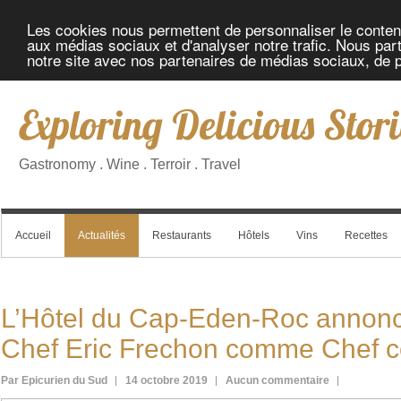
Les cookies nous permettent de personnaliser le contenu 
aux médias sociaux et d'analyser notre trafic. Nous part
notre site avec nos partenaires de médias sociaux, de pu
Exploring Delicious Stori
Gastronomy . Wine . Terroir . Travel
Accueil
Actualités
Restaurants
Hôtels
Vins
Recettes
L’Hôtel du Cap-Eden-Roc annonce
Chef Eric Frechon comme Chef c
Par Epicurien du Sud
14 octobre 2019
Aucun commentaire