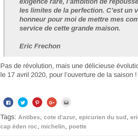
exigence rare, l’ambition de repouss
les limites de la perfection. C’est un 
honneur pour moi de mettre mes co
service de cette grande maison.
Eric Frechon
Pas de révolution, mais une délicieuse évoluti
le 17 avril 2020, pour l’ouverture de la saison !
Cliquez
Cliquez
Cliquez
Cliquez
Cliquez
pour
pour
pour
pour
pour
partager
partager
partager
partager
envoyer
sur
sur
sur
sur
par
Tags:
,
,
,
Facebook(ouvre
Twitter(ouvre
Pinterest(ouvre
Google+
e-
Antibes
cote d'azur
epicurien du sud
er
dans
dans
dans
(ouvre
mail
une
une
une
dans
à
,
,
cap éden roc
michelin
poette
nouvelle
nouvelle
nouvelle
une
un
fenêtre)
fenêtre)
fenêtre)
nouvelle
ami(ouvre
fenêtre)
dans