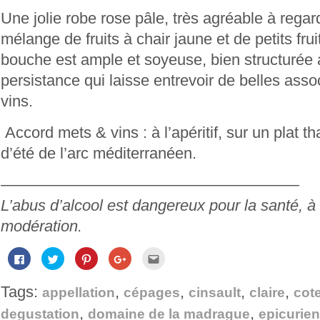
Une jolie robe rose pâle, très agréable à regar
mélange de fruits à chair jaune et de petits fru
bouche est ample et soyeuse, bien structurée 
persistance qui laisse entrevoir de belles asso
vins.
Accord mets & vins : à l’apéritif, sur un plat t
d’été de l’arc méditerranéen.
———————————————————
L’abus d’alcool est dangereux pour la santé,
modération.
Cliquez
Cliquez
Cliquez
Cliquez
Cliquez
pour
pour
pour
pour
pour
partager
partager
partager
partager
envoyer
sur
sur
sur
sur
par
Tags:
,
,
,
,
Facebook(ouvre
Twitter(ouvre
Pinterest(ouvre
Google+
e-
appellation
cépages
cinsault
claire
cot
dans
dans
dans
(ouvre
mail
une
une
une
dans
à
,
,
degustation
domaine de la madrague
epicurie
nouvelle
nouvelle
nouvelle
une
un