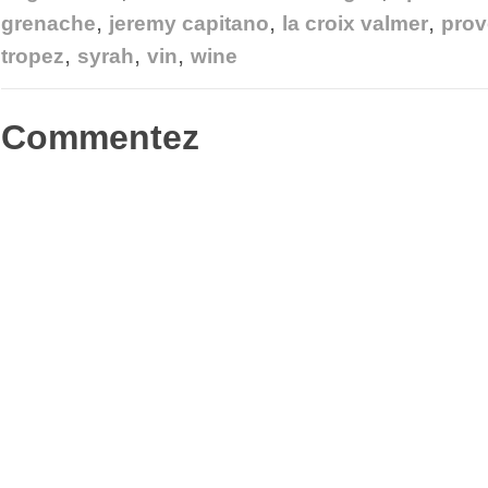
fenêtre)
fenêtre)
fenêtre)
nouvelle
ami(ouvre
,
,
,
fenêtre)
dans
grenache
jeremy capitano
la croix valmer
pro
une
nouvelle
,
,
,
tropez
syrah
vin
wine
fenêtre)
Commentez