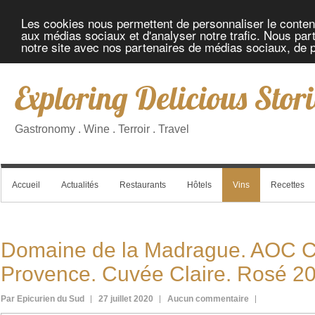
Les cookies nous permettent de personnaliser le contenu 
aux médias sociaux et d'analyser notre trafic. Nous part
notre site avec nos partenaires de médias sociaux, de pu
Exploring Delicious Stori
Gastronomy . Wine . Terroir . Travel
Accueil
Actualités
Restaurants
Hôtels
Vins
Recettes
Domaine de la Madrague. AOC C
Provence. Cuvée Claire. Rosé 2
Par Epicurien du Sud
27 juillet 2020
Aucun commentaire