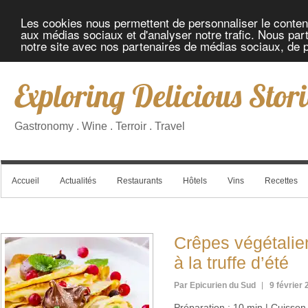
Les cookies nous permettent de personnaliser le contenu 
aux médias sociaux et d'analyser notre trafic. Nous part
notre site avec nos partenaires de médias sociaux, de pu
Exploring Delicious Stori
Gastronomy . Wine . Terroir . Travel
Accueil
Actualités
Restaurants
Hôtels
Vins
Recettes
Crêpes végétalie
à la truffe d’été
Par Epicurien du Sud
9 février
Préparation : 10 min | Cuisson :