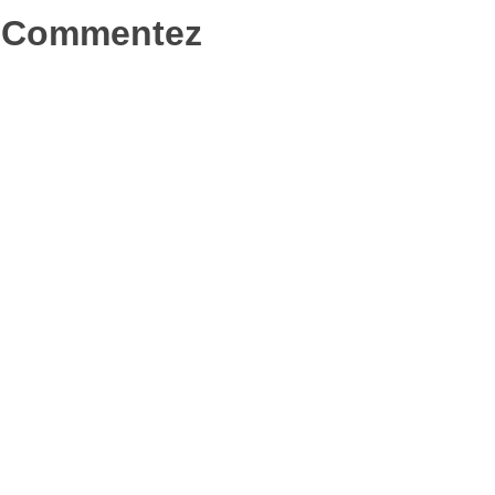
nouvelle
fenêtre)
Commentez