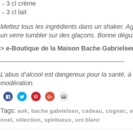
3 cl crème
3 cl lait
Mettez tous les ingrédients dans un shaker. Ag
un verre tumbler sur des glaçons. Bonne dégus
> e-Boutique de la Maison Bache Gabrielse
———————————————————
L’abus d’alcool est dangereux pour la santé,
modération.
Cliquez
Cliquez
Cliquez
Cliquez
Cliquez
pour
pour
pour
pour
pour
partager
partager
partager
partager
envoyer
sur
sur
sur
sur
par
Tags:
,
,
,
,
Facebook(ouvre
Twitter(ouvre
Pinterest(ouvre
Google+
e-
aok
bache gabrielsen
cadeau
cognac
e
dans
dans
dans
(ouvre
mail
une
une
une
dans
à
,
,
,
noel
sélection
spiritueux
uni blanc
nouvelle
nouvelle
nouvelle
une
un
fenêtre)
fenêtre)
fenêtre)
nouvelle
ami(ouvre
fenêtre)
dans
une