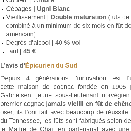
Couleur |
Ambré
Cépages |
Ugni Blanc
Vieillissement |
Double maturation
(fûts de
combiné à un minimum de six mois en fût d
américain)
Degrés d’alcool |
40 % vol
Tarif |
45 €
L’avis d’
Épicurien du Sud
Depuis 4 générations l’innovation est l
cette maison de cognac fondée en 1905
Gabrielsen, jeune sous-lieutenant norvégie
premier cognac j
amais vieilli en fût de chên
oser, ils l’ont fait avec beaucoup de réussite
du Tennessee, les fûts sont fabriqués selon des
le Maître de Chai, en partenariat avec une 