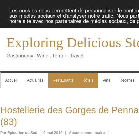
Les cookies nous permettent de personnaliser le contenu 
aux médias sociaux et d'analyser notre trafic. Nous part
notre site avec nos partenaires de médias sociaux, de pu
Exploring Delicious St
Gastronomy . Wine . Terroir . Travel
Accueil
Actualités
Restaurants
Hôtels
Vins
Recettes
Hostellerie des Gorges de Penna
(83)
Par Epicurien du Sud
9 mai 2019
Aucun commentaire