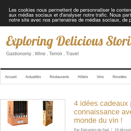
Les cookies nous permettent de personnaliser le contenu 
aux médias sociaux et d'analyser notre trafic. Nous part
notre site avec nos partenaires de médias sociaux, de pu
Exploring Delicious Stori
Gastronomy . Wine . Terroir . Travel
Accueil
Actualités
Restaurants
Hôtels
Vins
Recettes
4 idées cadeaux 
connaissance ave
monde du vin !
Par Epicurien du Sud
15 décem