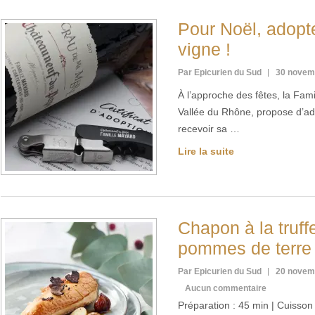
Pour Noël, adopt
vigne !
Par Epicurien du Sud
30 novem
À l’approche des fêtes, la Fami
Vallée du Rhône, propose d’ad
recevoir sa …
Lire la suite
Chapon à la truff
pommes de terre 
Par Epicurien du Sud
20 novem
Aucun commentaire
Préparation : 45 min | Cuisson :