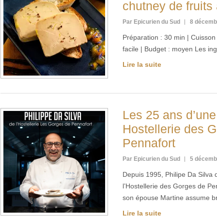
chutney de fruit
Par Epicurien du Sud
8 décemb
Préparation : 30 min | Cuisson :
facile | Budget : moyen Les in
Lire la suite
Les 25 ans d’une 
Hostellerie des 
Pennafort
Par Epicurien du Sud
5 décemb
Depuis 1995, Philipe Da Silva d
l’Hostellerie des Gorges de Pe
son épouse Martine assume b
Lire la suite