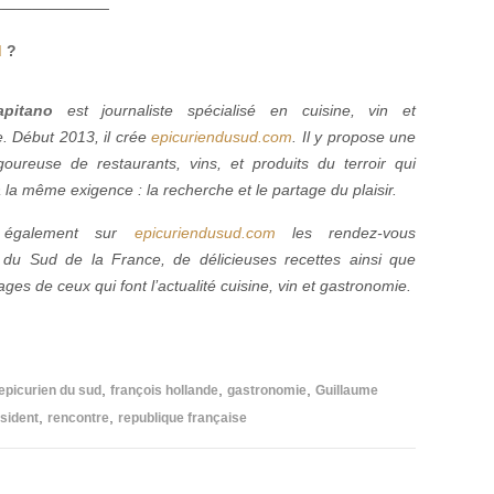
—
—
—
—
—
—
—
—
d
?
pitano
est journaliste spécialisé en cuisine, vin et
. Début 2013, il crée
epicuriendusud.com
. Il y propose une
igoureuse de restaurants, vins, et produits du terroir qui
la même exigence : la recherche et le partage du plaisir.
z également sur
epicuriendusud.com
les rendez-vous
du Sud de la France, de délicieuses recettes ainsi que
ges de ceux qui font l’actualité cuisine, vin et gastronomie.
,
,
,
epicurien du sud
françois hollande
gastronomie
Guillaume
,
,
sident
rencontre
republique française