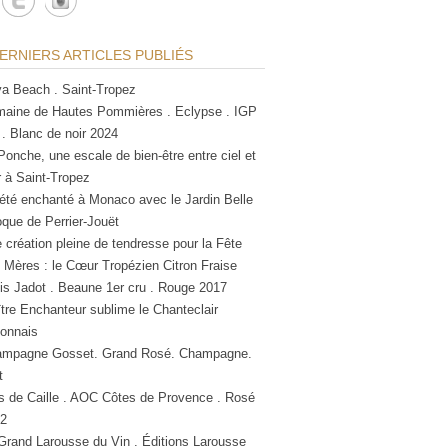
ERNIERS ARTICLES PUBLIÉS
a Beach . Saint-Tropez
aine de Hautes Pommières . Eclypse . IGP
 . Blanc de noir 2024
Ponche, une escale de bien-être entre ciel et
 à Saint-Tropez
été enchanté à Monaco avec le Jardin Belle
que de Perrier-Jouët
 création pleine de tendresse pour la Fête
 Mères : le Cœur Tropézien Citron Fraise
is Jadot . Beaune 1er cru . Rouge 2017
tre Enchanteur sublime le Chanteclair
lonnais
mpagne Gosset. Grand Rosé. Champagne.
t
s de Caille . AOC Côtes de Provence . Rosé
2
Grand Larousse du Vin . Éditions Larousse