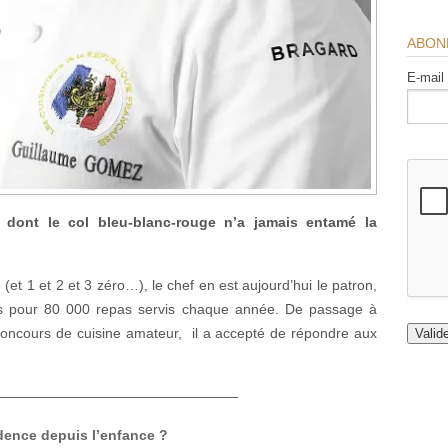
ABON
E-mail
 dont le col bleu-blanc-rouge n’a jamais entamé la
(et 1 et 2 et 3 zéro…), le chef en est aujourd’hui le patron,
es pour 80 000 repas servis chaque année. De passage à
concours de cuisine amateur, il a accepté de répondre aux
——————
—
—
—
—
—
—
—
—
—
—
—
idence depuis l’enfance ?