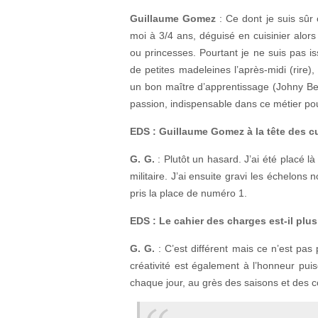
Guillaume Gomez
: Ce dont je suis sûr 
moi à 3/4 ans, déguisé en cuisinier alor
ou princesses. Pourtant je ne suis pas is
de petites madeleines l’après-midi (rire),
un bon maître d’apprentissage (Johny Ben
passion, indispensable dans ce métier pou
EDS : Guillaume Gomez à la tête des cu
G. G.
: Plutôt un hasard. J’ai été placé l
militaire. J’ai ensuite gravi les échelons
pris la place de numéro 1.
EDS : Le cahier des charges est-il pl
G. G.
: C’est différent mais ce n’est pas 
créativité est également à l’honneur pui
chaque jour, au grès des saisons et des c