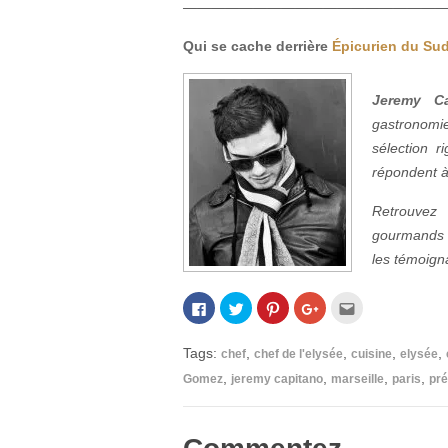
———————————————
—
—
—
Qui se cache derrière
Épicurien du Su
Jeremy Ca
gastronomie
sélection r
répondent à 
Retrouve
gourmands 
les témoigna
Cliquez
Cliquez
Cliquez
Cliquez
Cliquez
pour
pour
pour
pour
pour
partager
partager
partager
partager
envoyer
sur
sur
sur
sur
par
Facebook(ouvre
Twitter(ouvre
Pinterest(ouvre
Google+
e-
Tags:
,
,
,
,
chef
chef de l'elysée
cuisine
elysée
dans
dans
dans
(ouvre
mail
une
une
une
dans
à
,
,
,
,
Gomez
jeremy capitano
marseille
paris
pré
nouvelle
nouvelle
nouvelle
une
un
fenêtre)
fenêtre)
fenêtre)
nouvelle
ami(ouvre
fenêtre)
dans
une
nouvelle