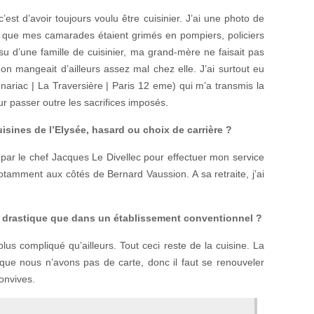
c’est d’avoir toujours voulu être cuisinier. J’ai une photo de
s que mes camarades étaient grimés en pompiers, policiers
su d’une famille de cuisinier, ma grand-mère ne faisait pas
 on mangeait d’ailleurs assez mal chez elle. J’ai surtout eu
ariac | La Traversière | Paris 12 eme) qui m’a transmis la
r passer outre les sacrifices imposés.
isines de l’Elysée, hasard ou choix de carrière ?
à par le chef Jacques Le Divellec pour effectuer mon service
 notamment aux côtés de Bernard Vaussion. A sa retraite, j’ai
us drastique que dans un établissement conventionnel ?
plus compliqué qu’ailleurs. Tout ceci reste de la cuisine. La
sque nous n’avons pas de carte, donc il faut se renouveler
onvives.