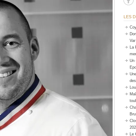
LES D
Coy
Dom
Var
La 
mer
Un 
Epo
Une
des
Lou
Maî
tou
Cha
Bru
Clo
202
Le 