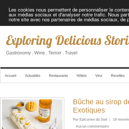
Les cookies nous permettent de personnaliser le contenu 
aux médias sociaux et d'analyser notre trafic. Nous part
notre site avec nos partenaires de médias sociaux, de pu
Exploring Delicious Stori
Gastronomy . Wine . Terroir . Travel
Accueil
Actualités
Restaurants
Hôtels
Vins
Recettes
Bûche au sirop de
Exotiques
Par Epicurien du Sud
19 novem
Aucun commentaire