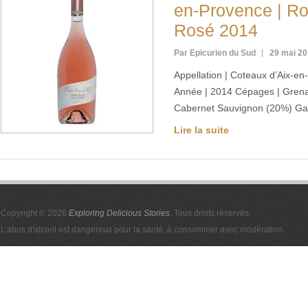
en-Provence | Ro
Rosé 2014
Par Epicurien du Sud
29 mai 2
Appellation | Coteaux d’Aix-e
Année | 2014 Cépages | Grena
Cabernet Sauvignon (20%) Ga
Lire la suite
Copyright © 2026
Exploring Delicious Stories
. Tous droits réservés.
L'abus d'alcool est dangereux pour la santé, à consommer avec modération.