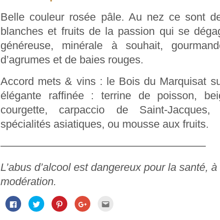
Belle couleur rosée pâle. Au nez ce sont d
blanches et fruits de la passion qui se dég
généreuse, minérale à souhait, gourman
d’agrumes et de baies rouges.
Accord mets & vins : le Bois du Marquisat s
élégante raffinée : terrine de poisson, be
courgette, carpaccio de Saint-Jacques,
spécialités asiatiques, ou mousse aux fruits.
———————————————————
L’abus d’alcool est dangereux pour la santé,
modération.
Cliquez
Cliquez
Cliquez
Cliquez
Cliquez
pour
pour
pour
pour
pour
partager
partager
partager
partager
envoyer
sur
sur
sur
sur
par