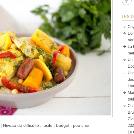
LES D
Coy
Dom
Var
La 
mer
Un 
Epo
Une
des
Lou
Maî
tou
Cha
Bru
Clo
 Niveau de difficulté : facile | Budget : peu cher
202
Le 