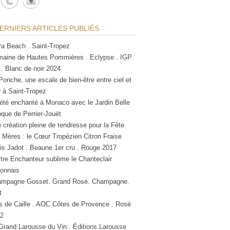
ERNIERS ARTICLES PUBLIÉS
a Beach . Saint-Tropez
aine de Hautes Pommières . Eclypse . IGP
 . Blanc de noir 2024
Ponche, une escale de bien-être entre ciel et
 à Saint-Tropez
été enchanté à Monaco avec le Jardin Belle
que de Perrier-Jouët
 création pleine de tendresse pour la Fête
 Mères : le Cœur Tropézien Citron Fraise
is Jadot . Beaune 1er cru . Rouge 2017
tre Enchanteur sublime le Chanteclair
lonnais
mpagne Gosset. Grand Rosé. Champagne.
t
s de Caille . AOC Côtes de Provence . Rosé
2
Grand Larousse du Vin . Éditions Larousse