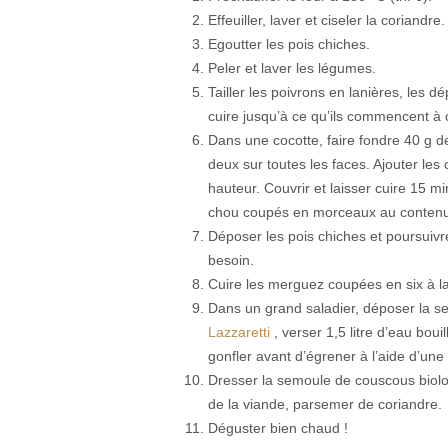
Effeuiller, laver et ciseler la coriandre.
Egoutter les pois chiches.
Peler et laver les légumes.
Tailler les poivrons en lanières, les d
cuire jusqu’à ce qu’ils commencent à
Dans une cocotte, faire fondre 40 g de 
deux sur toutes les faces. Ajouter les
hauteur. Couvrir et laisser cuire 15 mi
chou coupés en morceaux au contenu 
Déposer les pois chiches et poursuivre
besoin.
Cuire les merguez coupées en six à la
Dans un grand saladier, déposer la s
Lazzaretti
, verser 1,5 litre d’eau bou
gonfler avant d’égrener à l’aide d’une
Dresser la semoule de couscous biol
de la viande, parsemer de coriandre.
Déguster bien chaud !