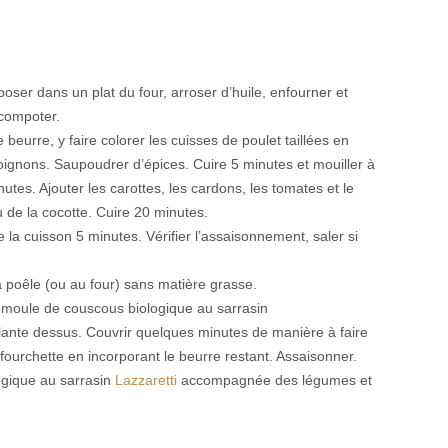
époser dans un plat du four, arroser d’huile, enfourner et
 compoter.
beurre, y faire colorer les cuisses de poulet taillées en
 oignons. Saupoudrer d’épices. Cuire 5 minutes et mouiller à
nutes. Ajouter les carottes, les cardons, les tomates et le
de la cocotte. Cuire 20 minutes.
 la cuisson 5 minutes. Vérifier l’assaisonnement, saler si
 poêle (ou au four) sans matière grasse.
emoule de couscous biologique au sarrasin
illante dessus. Couvrir quelques minutes de manière à faire
 fourchette en incorporant le beurre restant. Assaisonner.
ogique au sarrasin
Lazzaretti
accompagnée des légumes et