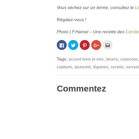
Vous séchez sur un terme, consultez le
Le
Régalez-vous !
Photo | F.Hamel – Une recette des
Cercle
Cliquez
Cliquez
Cliquez
Cliquez
Cliquez
pour
pour
pour
pour
pour
partager
partager
partager
partager
envoyer
sur
sur
sur
sur
par
Facebook(ouvre
Twitter(ouvre
Pinterest(ouvre
Google+
e-
Tags:
,
,
accord mets et vins
beurre
couscous
dans
dans
dans
(ouvre
mail
une
une
une
dans
à
,
,
,
,
capitano
lazzaretti
légumes
recette
sarrasi
nouvelle
nouvelle
nouvelle
une
un
fenêtre)
fenêtre)
fenêtre)
nouvelle
ami(ouvre
fenêtre)
dans
une
nouvelle
Commentez
fenêtre)