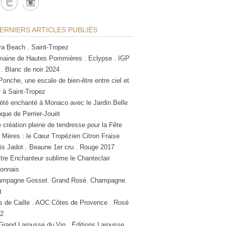
ERNIERS ARTICLES PUBLIÉS
a Beach . Saint-Tropez
aine de Hautes Pommières . Eclypse . IGP
 . Blanc de noir 2024
Ponche, une escale de bien-être entre ciel et
 à Saint-Tropez
été enchanté à Monaco avec le Jardin Belle
que de Perrier-Jouët
 création pleine de tendresse pour la Fête
 Mères : le Cœur Tropézien Citron Fraise
is Jadot . Beaune 1er cru . Rouge 2017
tre Enchanteur sublime le Chanteclair
lonnais
mpagne Gosset. Grand Rosé. Champagne.
t
s de Caille . AOC Côtes de Provence . Rosé
2
Grand Larousse du Vin . Éditions Larousse