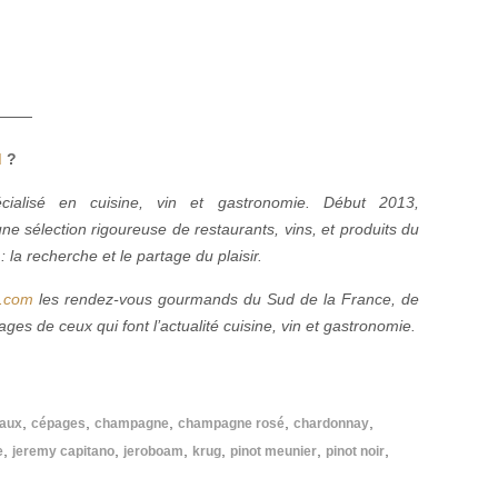
———
d
?
cialisé en cuisine, vin et gastronomie. Début 2013,
une sélection rigoureuse de restaurants, vins, et produits du
 la recherche et le partage du plaisir.
d.com
les rendez-vous gourmands du Sud de la France, de
ges de ceux qui font l’actualité cuisine, vin et gastronomie.
,
,
,
,
,
aux
cépages
champagne
champagne rosé
chardonnay
,
,
,
,
,
,
e
jeremy capitano
jeroboam
krug
pinot meunier
pinot noir