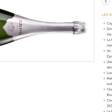
LES D
Coy
Dom
Var
La 
mer
Un 
Epo
Une
des
Lou
Maî
tou
Cha
Bru
Clo
202
Le 