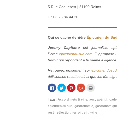
5 Rue Coquebert | 51100 Reims
T : 03 26 84 44 20
———————————————
———
Qui se cache derrière
Épicurien du Su
Jeremy Capitano
est journaliste spé
il crée
epicuriendusud.com
. Il y propose 
terroir qui répondent à la même exigence :
Retrouvez également sur
epicuriendusu
délicieuses recettes ainsi que les témoigna
Cliquez
Cliquez
Cliquez
Cliquez
Cliquez
pour
pour
pour
pour
pour
partager
partager
partager
partager
envoyer
sur
sur
sur
sur
par
Facebook(ouvre
Twitter(ouvre
Pinterest(ouvre
Google+
e-
Tags:
,
,
,
Accord mets & vins
aoc
apéritif
cade
dans
dans
dans
(ouvre
mail
une
une
une
dans
à
,
,
epicurien du sud
gastronomie
gastronomiqu
nouvelle
nouvelle
nouvelle
une
un
fenêtre)
fenêtre)
fenêtre)
nouvelle
ami(ouvre
,
,
,
,
rosé
sélection
terroir
vin
wine
fenêtre)
dans