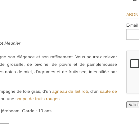
ABON
E-mail
ot Meunier
ligne son élégance et son raffinement. Vous pourrez relever
e groseille, de pivoine, de poivre et de pamplemousse
s notes de miel, d’agrumes et de fruits sec, intensifiée par
compagné de foie gras, d’un
agneau de lait rôti
, d’un
sauté de
ou une
soupe de fruits rouges
.
 | jéroboam. Garde : 10 ans
———