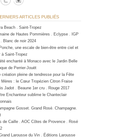
ERNIERS ARTICLES PUBLIÉS
a Beach . Saint-Tropez
aine de Hautes Pommières . Eclypse . IGP
 . Blanc de noir 2024
Ponche, une escale de bien-être entre ciel et
 à Saint-Tropez
été enchanté à Monaco avec le Jardin Belle
que de Perrier-Jouët
 création pleine de tendresse pour la Fête
 Mères : le Cœur Tropézien Citron Fraise
is Jadot . Beaune 1er cru . Rouge 2017
tre Enchanteur sublime le Chanteclair
lonnais
mpagne Gosset. Grand Rosé. Champagne.
t
s de Caille . AOC Côtes de Provence . Rosé
2
Grand Larousse du Vin . Éditions Larousse