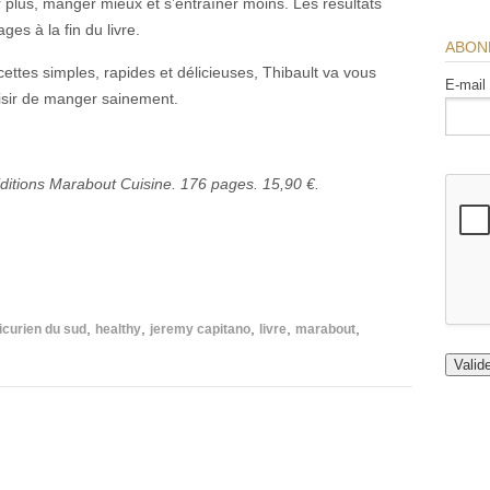
r plus, manger mieux et s’entraîner moins. Les résultats
es à la fin du livre.
ABON
ettes simples, rapides et délicieuses, Thibault va vous
E-mail
plaisir de manger sainement.
Editions Marabout Cuisine.
176 pages. 15,90 €.
,
,
,
,
,
icurien du sud
healthy
jeremy capitano
livre
marabout